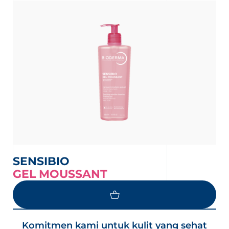
an
nesian
English
SENSIBIO
GEL MOUSSANT
Komitmen kami untuk kulit yang sehat