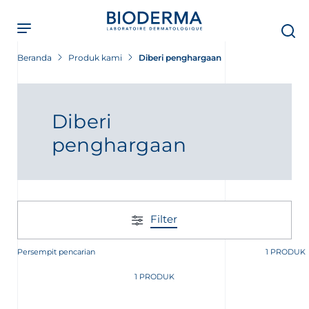
Skip
to
main
content
Beranda
Produk kami
Diberi penghargaan
Diberi
penghargaan
Filter
Persempit pencarian
1 PRODUK
1 PRODUK