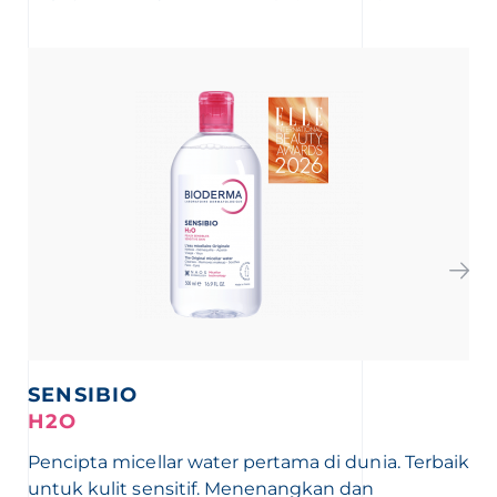
SENSIBIO
H2O
G
Pencipta micellar water pertama di dunia. Terbaik
Sa
untuk kulit sensitif. Menenangkan dan
sk