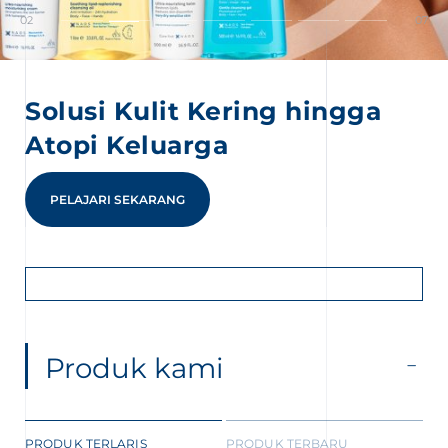
02
07
Solusi Kulit Kering hingga
Atopi Keluarga
an
PELAJARI SEKARANG
nesian
English
Produk kami
PRODUK TERLARIS
PRODUK TERBARU