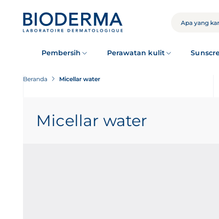
Skip
to
main
CARI
content
Pembersih
Perawatan kulit
Sunscr
Beranda
Micellar water
Micellar water