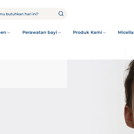
een
Perawatan bayi
Produk Kami
Micella