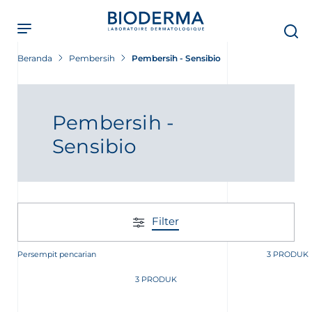
Skip
to
main
content
Beranda
Pembersih
Pembersih - Sensibio
Pembersih -
Sensibio
Filter
Persempit pencarian
3 PRODUK
3 PRODUK