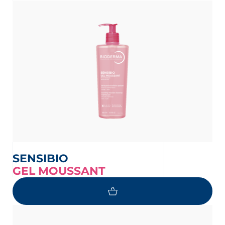
an
nesian
English
SENSIBIO
GEL MOUSSANT