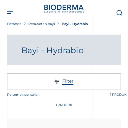
Skip
to
main
content
Beranda
Perawatan bayi
Bayi - Hydrabio
Bayi - Hydrabio
Filter
Persempit pencarian
1 PRODUK
1 PRODUK