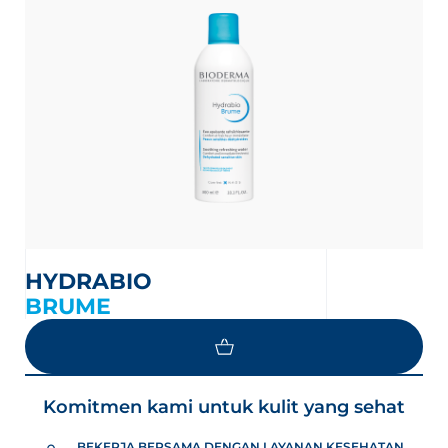
an
HYDRABIO
nesian
English
BRUME
Komitmen kami untuk kulit yang sehat
BEKERJA BERSAMA DENGAN LAYANAN KESEHATAN