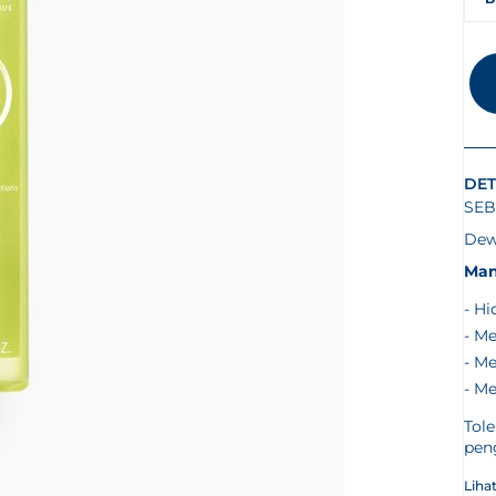
DET
SEB
Dew
Man
Hi
Me
Me
Me
Tole
pen
Liha