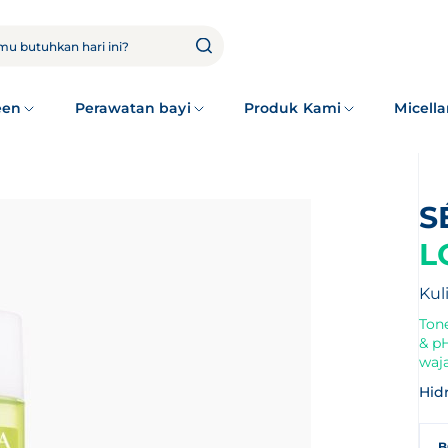
een
Perawatan bayi
Produk Kami
Micella
L
Kul
Ton
& p
waj
Hidr
B