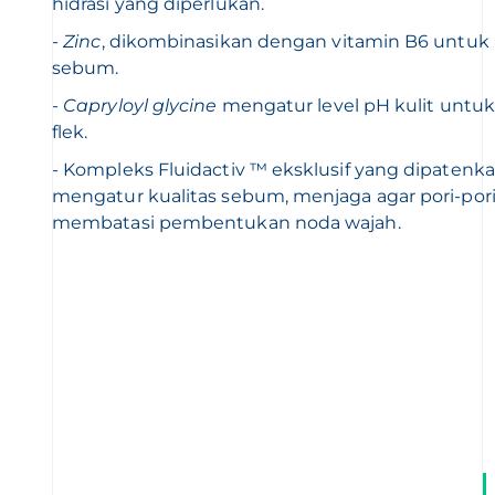
hidrasi yang diperlukan.
-
Zinc
, dikombinasikan dengan vitamin B6 untuk
sebum.
-
Capryloyl glycine
mengatur level pH kulit untu
flek.
- Kompleks Fluidactiv ™ eksklusif yang dipatenka
mengatur kualitas sebum, menjaga agar pori-por
membatasi pembentukan noda wajah.