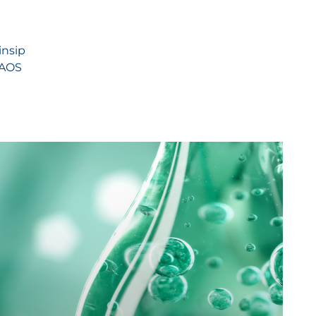
insip
NAOS