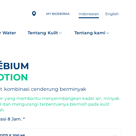
Indonesian
English
MY BIODERMA
r Water
Tentang Kulit
Tentang kami
SÉBIUM
OTION
it kombinasi cenderung berminyak
er yang membantu menyeimbangkan kadar air, minyak
H dan mengurangi terbentuknya blemish pada kulit
ah.
asi 8 Jam. *
OTTLE 200 ML