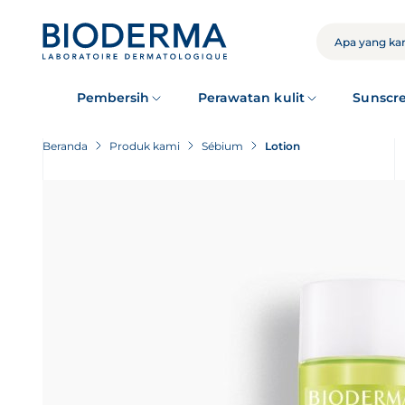
Skip
to
main
CARI
content
Pembersih
Perawatan kulit
Sunscr
Beranda
Produk kami
Sébium
Lotion